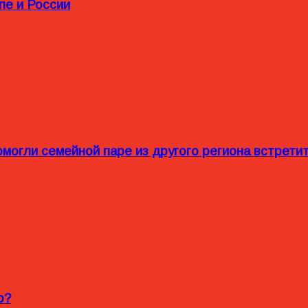
пе и России
омогли семейной паре из другого региона встрет
o?