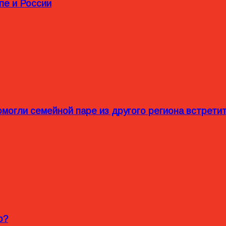
пе и России
омогли семейной паре из другого региона встрет
o?