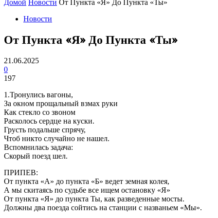
Домой
Новости
От Пункта «Я» До Пункта «Ты»
Новости
От Пункта «Я» До Пункта «Ты»
21.06.2025
0
197
1.Тронулись вагоны,
За окном прощальный взмах руки
Как стекло со звоном
Расколось сердце на куски.
Грусть подальше спрячу,
Чтоб никто случайно не нашел.
Вспомнилась задача:
Скорый поезд шел.
ПРИПЕВ:
От пункта «А» до пункта «Б» ведет земная колея,
А мы скитаясь по судьбе все ищем остановку «Я»
От пункта «Я» до пункта Ты, как разведенные мосты.
Должны два поезда сойтись на станции с названьем «Мы».