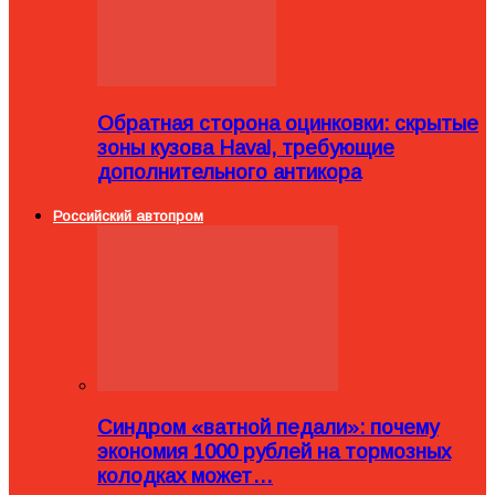
Обратная сторона оцинковки: скрытые
зоны кузова Haval, требующие
дополнительного антикора
Российский автопром
Синдром «ватной педали»: почему
экономия 1000 рублей на тормозных
колодках может…