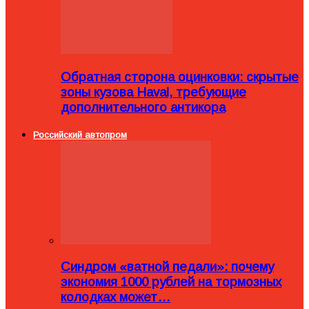
Обратная сторона оцинковки: скрытые
зоны кузова Haval, требующие
дополнительного антикора
Российский автопром
Синдром «ватной педали»: почему
экономия 1000 рублей на тормозных
колодках может…