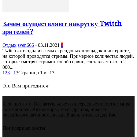
Зачем осуществляют накрутку Twitch
зрителей?
Отдых
sven666
-
03.11.2021
0
Twitch -это одна из самых трендовых площадок в интернете,
на которой проводятся стримы. Примерное количество людей,
которые смотрят стриминговой сервис, составляет около 2
000...
1
2
3
...
13
Страница 1 из 13
Это Вам пригодится!
Блог про авто. Все актуальные и интересные новости с мира
автомобилей. Автообзоры, текст драйвы, новости
российского автопрома каждый день и только для Вас!
Популярные посты