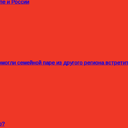
пе и России
омогли семейной паре из другого региона встрет
o?