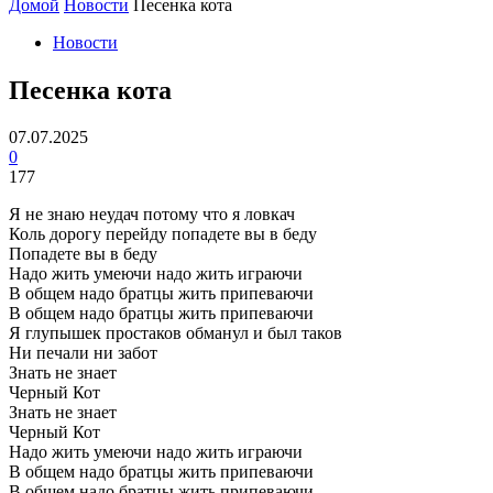
Домой
Новости
Песенка кота
Новости
Песенка кота
07.07.2025
0
177
Я не знаю неудач потому что я ловкач
Коль дорогу перейду попадете вы в беду
Попадете вы в беду
Надо жить умеючи надо жить играючи
В общем надо братцы жить припеваючи
В общем надо братцы жить припеваючи
Я глупышек простаков обманул и был таков
Ни печали ни забот
Знать не знает
Черный Кот
Знать не знает
Черный Кот
Надо жить умеючи надо жить играючи
В общем надо братцы жить припеваючи
В общем надо братцы жить припеваючи