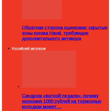
Обратная сторона оцинковки: скрытые
зоны кузова Haval, требующие
дополнительного антикора
Российский автопром
Синдром «ватной педали»: почему
экономия 1000 рублей на тормозных
колодках может…