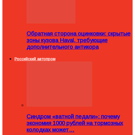
Обратная сторона оцинковки: скрытые
зоны кузова Haval, требующие
дополнительного антикора
Российский автопром
Синдром «ватной педали»: почему
экономия 1000 рублей на тормозных
колодках может…