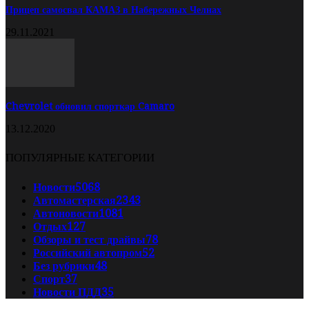
Прицеп самосвал КАМАЗ в Набережных Челнах
29.11.2021
Chevrolet обновил спорткар Camaro
13.12.2020
ПОПУЛЯРНЫЕ КАТЕГОРИИ
Новости
5068
Автомастерская
2343
Автоновости
1081
Отдых
127
Обзоры и тест драйвы
78
Российский автопром
52
Без рубрики
48
Спорт
37
Новости ПДД
35