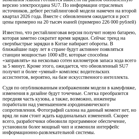
версию электроседана SU7. По информации отраслевых
источников, дебют рестайлинговой модели намечен на второй
квартал 2026 года. Вместе с обновлением ожидается и рост
цены примерно на 20 тысяч юаней (примерно 226 000 рублей)
Известно, что рестайлинговая версия получит новую батарею,
которая заметно сократит время зарядки. Сейчас тренд на
сверхбыстрые зарядки в Китае набирает обороты. В
ближайшие пару лет в стране будут активнее появляться
станции мощностью 1000 кВт, которые способны
«заправлять» на несколько сотен километров запаса хода всего
за 5 минут. Кроме этого, ожидается, что обновленный SU7
получит и более «умный» комплекс водительских
ассистентов, вероятно, на базе искусственного интеллекта.
Судя по опубликованным изображениям модели в камуфляже,
изменения в дизайне будут точечные. Слегка преобразится
передняя часть кузова, а также, возможно, инженеры
поработали над уменьшением аэродинамического
сопротивления. Фотографий салона на данный момент нет, но
вряд ли нам стоит ждать кардинальных изменений. Скорее
всего, разработчики обновили программное обеспечение,
установили более мощный чип и изменили интерфейс
информационно-развлекательной системы.