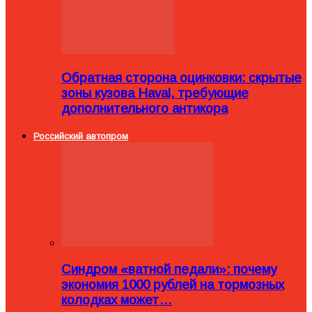
Обратная сторона оцинковки: скрытые
зоны кузова Haval, требующие
дополнительного антикора
Российский автопром
Синдром «ватной педали»: почему
экономия 1000 рублей на тормозных
колодках может…