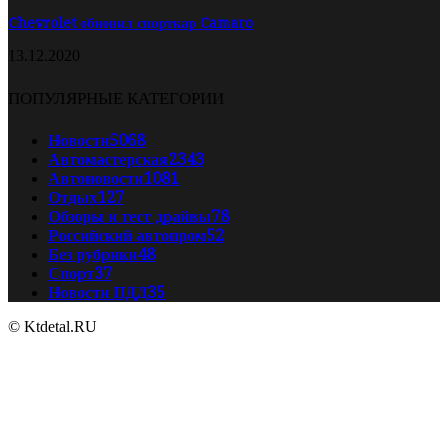
Chevrolet обновил спорткар Camaro
13.12.2020
ПОПУЛЯРНЫЕ КАТЕГОРИИ
Новости
5068
Автомастерская
2343
Автоновости
1081
Отдых
127
Обзоры и тест драйвы
78
Российский автопром
52
Без рубрики
48
Спорт
37
Новости ПДД
35
© Ktdetal.RU