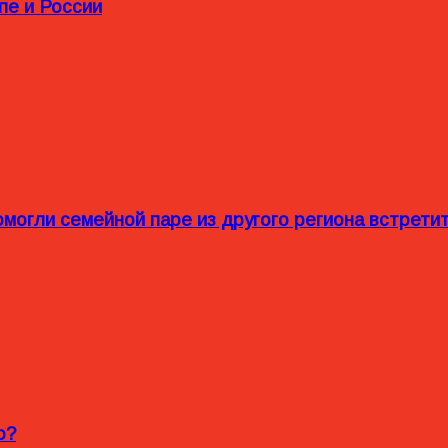
пе и России
омогли семейной паре из другого региона встрет
o?