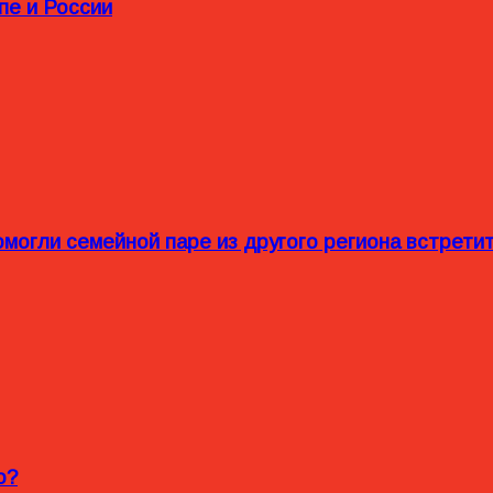
пе и России
омогли семейной паре из другого региона встрет
o?