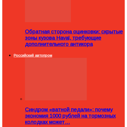
Обратная сторона оцинковки: скрытые
зоны кузова Haval, требующие
дополнительного антикора
Российский автопром
Синдром «ватной педали»: почему
экономия 1000 рублей на тормозных
колодках может…