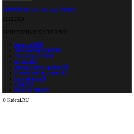
Chevrolet обновил спорткар Camaro
13.12.2020
ПОПУЛЯРНЫЕ КАТЕГОРИИ
Новости
5069
Автомастерская
2343
Автоновости
1081
Отдых
127
Обзоры и тест драйвы
78
Российский автопром
52
Без рубрики
49
Спорт
37
Новости ПДД
35
© Ktdetal.RU