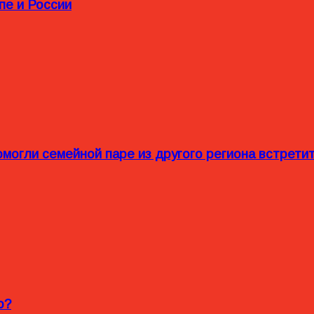
пе и России
омогли семейной паре из другого региона встрет
o?