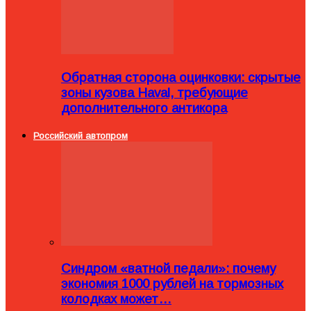
Обратная сторона оцинковки: скрытые
зоны кузова Haval, требующие
дополнительного антикора
Российский автопром
Синдром «ватной педали»: почему
экономия 1000 рублей на тормозных
колодках может…