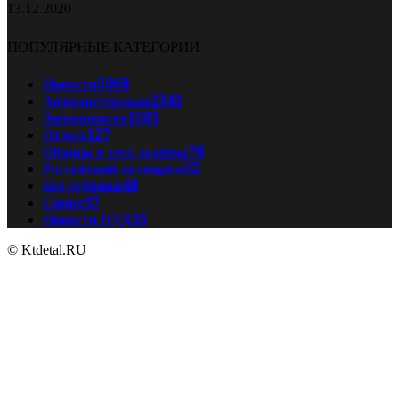
13.12.2020
ПОПУЛЯРНЫЕ КАТЕГОРИИ
Новости
5068
Автомастерская
2343
Автоновости
1081
Отдых
127
Обзоры и тест драйвы
78
Российский автопром
52
Без рубрики
48
Спорт
37
Новости ПДД
35
© Ktdetal.RU