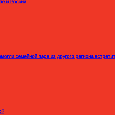
пе и России
омогли семейной паре из другого региона встрет
o?