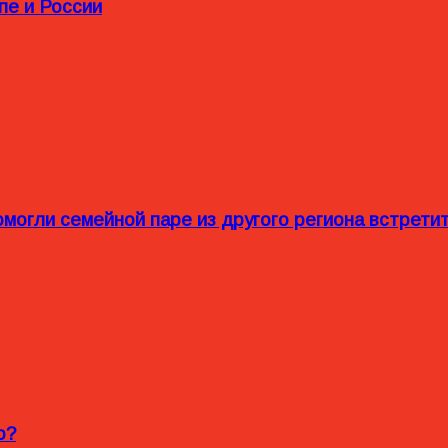
пе и России
омогли семейной паре из другого региона встрет
o?