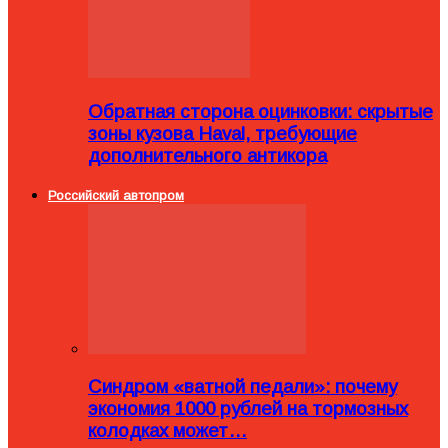
Обратная сторона оцинковки: скрытые
зоны кузова Haval, требующие
дополнительного антикора
Российский автопром
Синдром «ватной педали»: почему
экономия 1000 рублей на тормозных
колодках может…