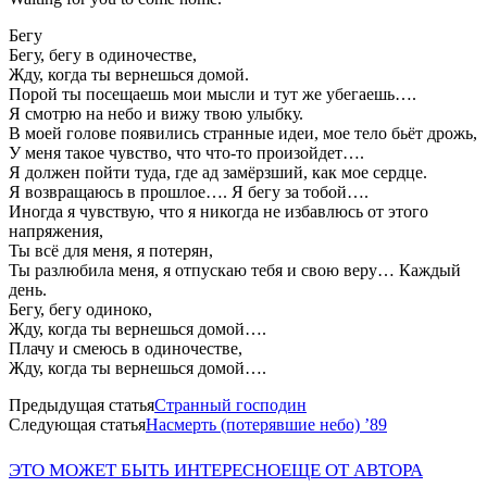
Бегу
Бегу, бегу в одиночестве,
Жду, когда ты вернешься домой.
Порой ты посещаешь мои мысли и тут же убегаешь….
Я смотрю на небо и вижу твою улыбку.
В моей голове появились странные идеи, мое тело бьёт дрожь,
У меня такое чувство, что что-то произойдет….
Я должен пойти туда, где ад замёрзший, как мое сердце.
Я возвращаюсь в прошлое…. Я бегу за тобой….
Иногда я чувствую, что я никогда не избавлюсь от этого
напряжения,
Ты всё для меня, я потерян,
Ты разлюбила меня, я отпускаю тебя и свою веру… Каждый
день.
Бегу, бегу одиноко,
Жду, когда ты вернешься домой….
Плачу и смеюсь в одиночестве,
Жду, когда ты вернешься домой….
Предыдущая статья
Странный господин
Следующая статья
Насмерть (потерявшие небо) ’89
ЭТО МОЖЕТ БЫТЬ ИНТЕРЕСНО
ЕЩЕ ОТ АВТОРА