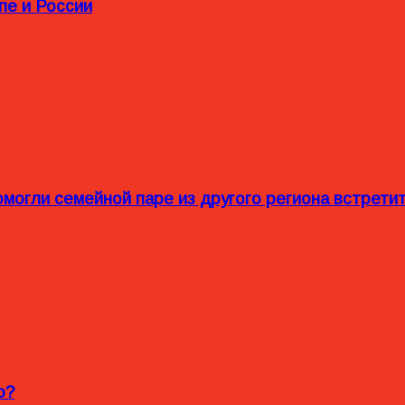
пе и России
омогли семейной паре из другого региона встрет
o?