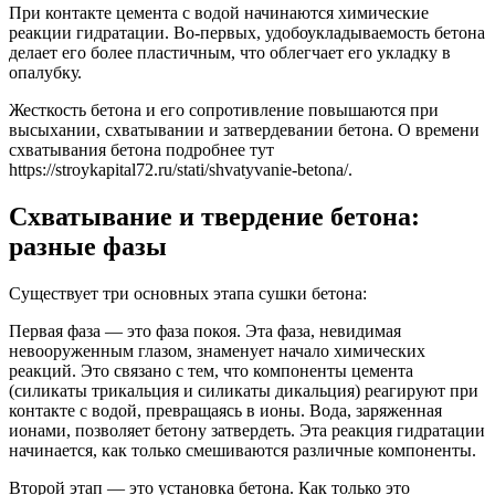
При контакте цемента с водой начинаются химические
реакции гидратации. Во-первых, удобоукладываемость бетона
делает его более пластичным, что облегчает его укладку в
опалубку.
Жесткость бетона и его сопротивление повышаются при
высыхании, схватывании и затвердевании бетона. О времени
схватывания бетона подробнее тут
https://stroykapital72.ru/stati/shvatyvanie-betona/.
Схватывание и твердение бетона:
разные фазы
Существует три основных этапа сушки бетона:
Первая фаза — это фаза покоя. Эта фаза, невидимая
невооруженным глазом, знаменует начало химических
реакций. Это связано с тем, что компоненты цемента
(силикаты трикальция и силикаты дикальция) реагируют при
контакте с водой, превращаясь в ионы. Вода, заряженная
ионами, позволяет бетону затвердеть. Эта реакция гидратации
начинается, как только смешиваются различные компоненты.
Второй этап — это установка бетона. Как только это