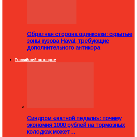
Обратная сторона оцинковки: скрытые
зоны кузова Haval, требующие
дополнительного антикора
Российский автопром
Синдром «ватной педали»: почему
экономия 1000 рублей на тормозных
колодках может…