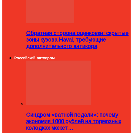
Обратная сторона оцинковки: скрытые
зоны кузова Haval, требующие
дополнительного антикора
Российский автопром
Синдром «ватной педали»: почему
экономия 1000 рублей на тормозных
колодках может…