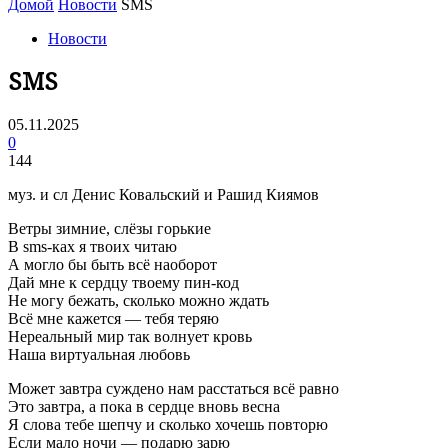
Домой
Новости
SMS
Новости
SMS
05.11.2025
0
144
муз. и сл Денис Ковальский и Рашид Киямов
Ветры зимние, слёзы горькие
В sms-ках я твоих читаю
А могло бы быть всё наоборот
Дай мне к сердцу твоему пин-код
Не могу бежать, сколько можно ждать
Всё мне кажется — тебя теряю
Нереальный мир так волнует кровь
Наша виртуальная любовь
Может завтра суждено нам расстаться всё равно
Это завтра, а пока в сердце вновь весна
Я слова тебе шепчу и сколько хочешь повторю
Если мало ночи — подарю зарю