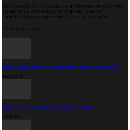
Блог про авто. Все актуальные и интересные новости с мира
автомобилей. Автообзоры, текст драйвы, новости
российского автопрома каждый день и только для Вас!
Популярные посты
В чём разница между диагностической картой и техосмотром?
19.12.2020
Прицеп самосвал КАМАЗ в Набережных Челнах
29.11.2021