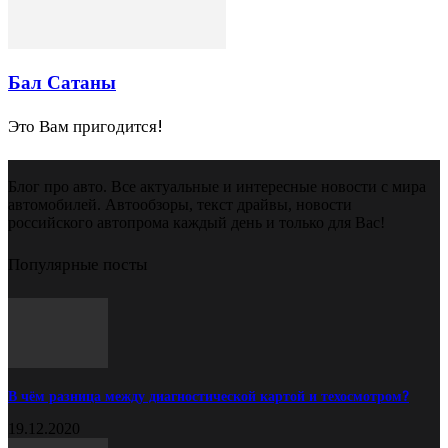
Бал Сатаны
Это Вам пригодится!
Блог про авто. Все актуальные и интересные новости с мира
автомобилей. Автообзоры, текст драйвы, новости
российского автопрома каждый день и только для Вас!
Популярные посты
В чём разница между диагностической картой и техосмотром?
19.12.2020