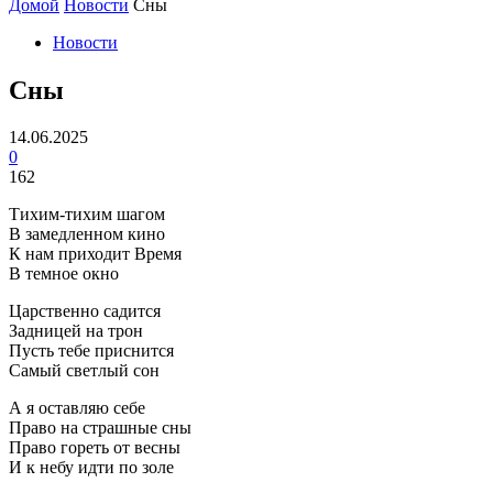
Домой
Новости
Сны
Новости
Сны
14.06.2025
0
162
Тихим-тихим шагом
В замедленном кино
К нам приходит Время
В темное окно
Царственно садится
Задницей на трон
Пусть тебе приснится
Самый светлый сон
А я оставляю себе
Право на страшные сны
Право гореть от весны
И к небу идти по золе