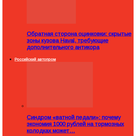
Обратная сторона оцинковки: скрытые
зоны кузова Haval, требующие
дополнительного антикора
Российский автопром
Синдром «ватной педали»: почему
экономия 1000 рублей на тормозных
колодках может…