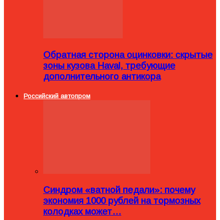
Обратная сторона оцинковки: скрытые
зоны кузова Haval, требующие
дополнительного антикора
Российский автопром
Синдром «ватной педали»: почему
экономия 1000 рублей на тормозных
колодках может…