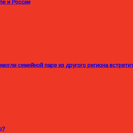
пе и России
омогли семейной паре из другого региона встрет
o?