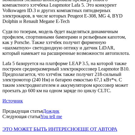
компактного хэтчбека Leapmotor Lafa 5. Это конкурент
Volkswagen ID.3 и других компактных пятидверных
электрокаров, в числе которых Peugeot E-308, MG 4, BYD
Dolphin и Renault Megane E-Tech
Судя по тизерам, модель будет выделяться динамичным
профилем, спортивными бамперами и рельефным капотом,
как у Porsche. Также хэтчбек получит фирменную
«шахматную» светодиодную оптику и датчик LiDAR,
который намекает на расширенные возможности автопилота.
Lafa 5 базируется на платформе LEAP 3.5, на которой также
построен среднеразмерный электрокроссовер Leapmotor B10.
Предполагается, что хэтчбэк также получит 218-сильный
электромотор (240 Нм) и батарею емкостью 67,1 кВт*ч. C
таким электродвигателем и аккумулятором кроссовер может
проехать до 600 км на одном заряде по циклу CLTC.
Источник
Предыдущая статья
Дождик
Следующая статья
You tell me
ЭТО МОЖЕТ БЫТЬ ИНТЕРЕСНО
ЕЩЕ ОТ АВТОРА