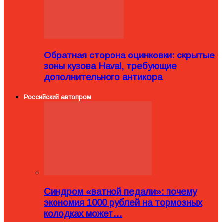
Обратная сторона оцинковки: скрытые
зоны кузова Haval, требующие
дополнительного антикора
Российский автопром
Синдром «ватной педали»: почему
экономия 1000 рублей на тормозных
колодках может…