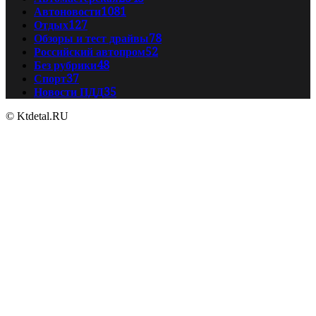
Автоновости
1081
Отдых
127
Обзоры и тест драйвы
78
Российский автопром
52
Без рубрики
48
Спорт
37
Новости ПДД
35
© Ktdetal.RU