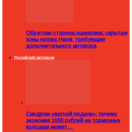
Обратная сторона оцинковки: скрытые
зоны кузова Haval, требующие
дополнительного антикора
Российский автопром
Синдром «ватной педали»: почему
экономия 1000 рублей на тормозных
колодках может…