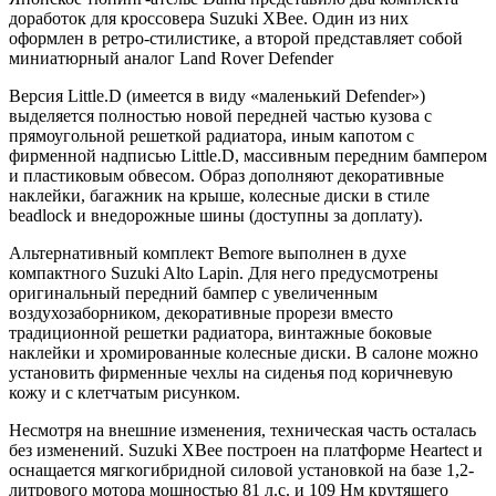
доработок для кроссовера Suzuki XBee. Один из них
оформлен в ретро-стилистике, а второй представляет собой
миниатюрный аналог Land Rover Defender
Версия Little.D (имеется в виду «маленький Defender»)
выделяется полностью новой передней частью кузова с
прямоугольной решеткой радиатора, иным капотом с
фирменной надписью Little.D, массивным передним бампером
и пластиковым обвесом. Образ дополняют декоративные
наклейки, багажник на крыше, колесные диски в стиле
beadlock и внедорожные шины (доступны за доплату).
Альтернативный комплект Bemore выполнен в духе
компактного Suzuki Alto Lapin. Для него предусмотрены
оригинальный передний бампер с увеличенным
воздухозаборником, декоративные прорези вместо
традиционной решетки радиатора, винтажные боковые
наклейки и хромированные колесные диски. В салоне можно
установить фирменные чехлы на сиденья под коричневую
кожу и с клетчатым рисунком.
Несмотря на внешние изменения, техническая часть осталась
без изменений. Suzuki XBee построен на платформе Heartect и
оснащается мягкогибридной силовой установкой на базе 1,2-
литрового мотора мощностью 81 л.с. и 109 Нм крутящего