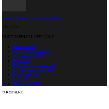
Chevrolet обновил спорткар Camaro
13.12.2020
ПОПУЛЯРНЫЕ КАТЕГОРИИ
Новости
5068
Автомастерская
2343
Автоновости
1081
Отдых
127
Обзоры и тест драйвы
78
Российский автопром
52
Без рубрики
48
Спорт
37
Новости ПДД
35
© Ktdetal.RU