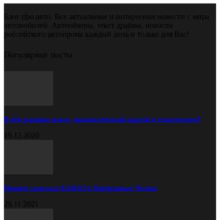
Блог про авто. Все актуальные и интересные новости с мира
автомобилей. Автообзоры, текст драйвы, новости
российского автопрома каждый день и только для Вас!
Популярные посты
В чём разница между диагностической картой и техосмотром?
19.12.2020
Прицеп самосвал КАМАЗ в Набережных Челнах
29.11.2021