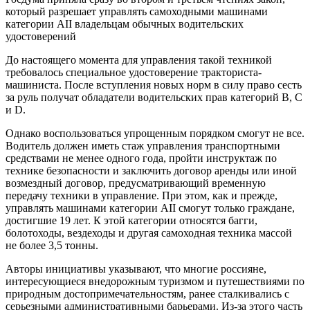
который разрешает управлять самоходными машинами
категории АII владельцам обычных водительских
удостоверений
До настоящего момента для управления такой техникой
требовалось специальное удостоверение тракториста-
машиниста. После вступления новых норм в силу право сесть
за руль получат обладатели водительских прав категорий B, C
и D.
Однако воспользоваться упрощенным порядком смогут не все.
Водитель должен иметь стаж управления транспортными
средствами не менее одного года, пройти инструктаж по
технике безопасности и заключить договор аренды или иной
возмездный договор, предусматривающий временную
передачу техники в управление. При этом, как и прежде,
управлять машинами категории АII смогут только граждане,
достигшие 19 лет. К этой категории относятся багги,
болотоходы, вездеходы и другая самоходная техника массой
не более 3,5 тонны.
Авторы инициативы указывают, что многие россияне,
интересующиеся внедорожным туризмом и путешествиями по
природным достопримечательностям, ранее сталкивались с
серьезными административными барьерами. Из-за этого часть