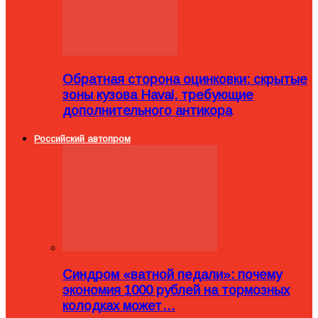
Обратная сторона оцинковки: скрытые
зоны кузова Haval, требующие
дополнительного антикора
Российский автопром
Синдром «ватной педали»: почему
экономия 1000 рублей на тормозных
колодках может…