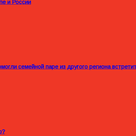
пе и России
омогли семейной паре из другого региона встрет
o?