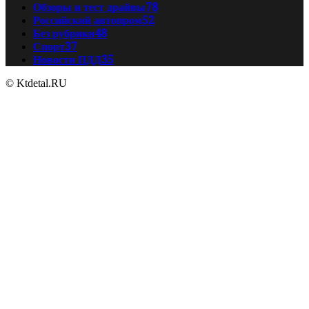
Обзоры и тест драйвы
78
Российский автопром
52
Без рубрики
48
Спорт
37
Новости ПДД
35
© Ktdetal.RU