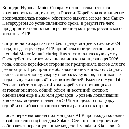
Концерн Hyundai Motor Company окончательно утратил
возможность вернуть завод в России. Корейская компания не
воспользовалась правом обратного выкупа завода под Санкт-
Петербургом до установленного срока, в результате чего
предприятие полностью перешло под контроль российского
холдинга АГР
Опцион на возврат актива был предусмотрен в сделке 2024
года, когда структура АГР приобрела юридическое лицо
Hyundai Motor Manufacturing Rus за символическую сумму.
Срок действия этого механизма истек в конце января 2026
года, однако корейская сторона не предприняла шагов для его
реализации. Предприятие обладало полным циклом сборки,
включая штамповку, сварку и окраску кузовов, и в пиковые
годы выпускало до 245 тыс.автомобилей. Вместе с Hyundai в
России работал широкий круг корейских поставщиков
автокомпонентов, общий объем инвестиций которых
оценивался еще в 280 млн долларов. Уровень локализации
ключевых моделей превышал 50%, что делало площадку
одной из наиболее технологически развитых в стране.
После перехода завода под контроль АГР производство было
возобновлено под брендом Solaris. Сейчас на предприятии
собираются перелицованные модели Hyundai и Kia. Новый