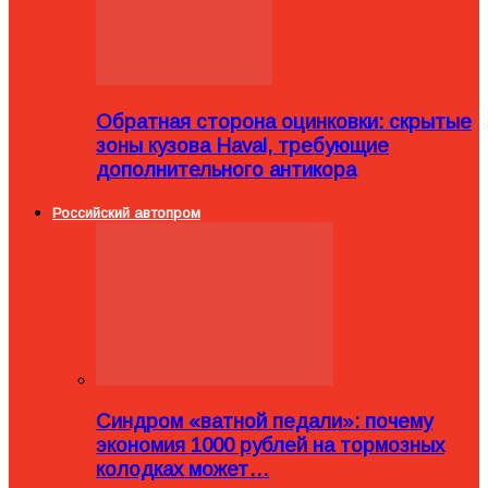
Обратная сторона оцинковки: скрытые
зоны кузова Haval, требующие
дополнительного антикора
Российский автопром
Синдром «ватной педали»: почему
экономия 1000 рублей на тормозных
колодках может…