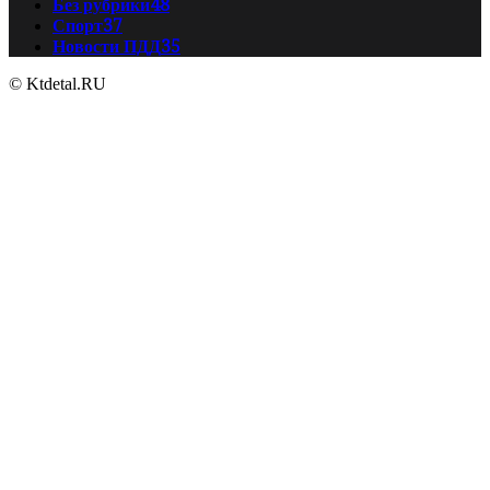
Без рубрики
48
Спорт
37
Новости ПДД
35
© Ktdetal.RU