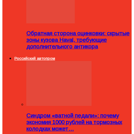
Обратная сторона оцинковки: скрытые
зоны кузова Haval, требующие
дополнительного антикора
Российский автопром
Синдром «ватной педали»: почему
экономия 1000 рублей на тормозных
колодках может…