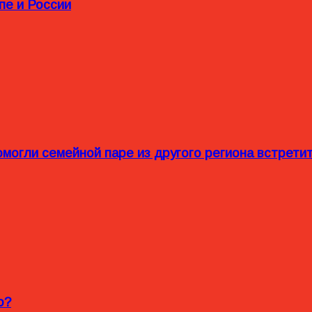
пе и России
омогли семейной паре из другого региона встрет
o?