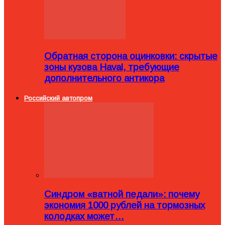
Обратная сторона оцинковки: скрытые
зоны кузова Haval, требующие
дополнительного антикора
Российский автопром
Синдром «ватной педали»: почему
экономия 1000 рублей на тормозных
колодках может…