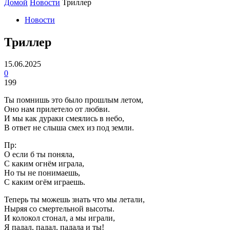
Домой
Новости
Триллер
Новости
Триллер
15.06.2025
0
199
Ты помнишь это было прошлым летом,
Оно нам прилетело от любви.
И мы как дураки смеялись в небо,
В ответ не слыша смех из под земли.
Пр:
О если б ты поняла,
С каким огнём играла,
Но ты не понимаешь,
С каким огём играешь.
Теперь ты можешь знать что мы летали,
Ныряя со смертельной высоты.
И колокол стонал, а мы играли,
Я падал, падал, падала и ты!