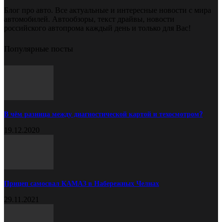
Блог про авто. Все актуальные и интересные новости с мира
автомобилей. Автообзоры, текст драйвы, новости
российского автопрома каждый день и только для Вас!
Популярные посты
В чём разница между диагностической картой и техосмотром?
19.12.2020
Прицеп самосвал КАМАЗ в Набережных Челнах
29.11.2021