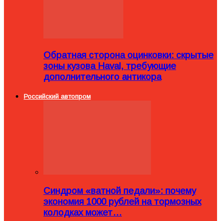
Обратная сторона оцинковки: скрытые
зоны кузова Haval, требующие
дополнительного антикора
Российский автопром
Синдром «ватной педали»: почему
экономия 1000 рублей на тормозных
колодках может…