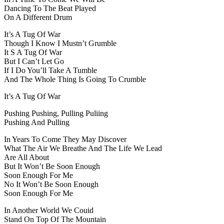
Dancing To The Beat Played
On A Different Drum
It’s A Tug Of War
Though I Know I Mustn’t Grumble
It S A Tug Of War
But I Can’t Let Go
If I Do You’ll Take A Tumble
And The Whole Thing Is Going To Crumble
It’s A Tug Of War
Pushing Pushing, Pulling Puliing
Pushing And Pulling
In Years To Come They May Discover
What The Air We Breathe And The Life We Lead
Are All About
But It Won’t Be Soon Enough
Soon Enough For Me
No It Won’t Be Soon Enough
Soon Enough For Me
In Another World We Couid
Stand On Top Of The Mountain