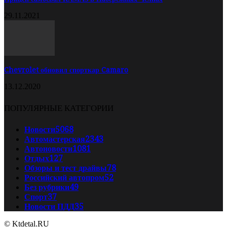
29.11.2021
Chevrolet обновил спорткар Camaro
13.12.2020
ПОПУЛЯРНЫЕ КАТЕГОРИИ
Новости
5068
Автомастерская
2343
Автоновости
1081
Отдых
127
Обзоры и тест драйвы
78
Российский автопром
52
Без рубрики
49
Спорт
37
Новости ПДД
35
© Ktdetal.RU