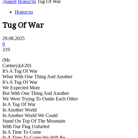
Домой
Новости
Tug Of War
Новости
Tug Of War
29.08.2025
0
219
(Mc
Cartney)(4:20)
It’s A Tug Of War
What With One Thing And Another
It’s A Tug Of War
We Expected More
But With One Thing And Another
We Were Trying To Outdo Each Other
In A Tug Of War
In Another World
In Another World We Could
Stand On Top Of The Mountain
With Our Flag Unfurled
In A Time To Come
In A Time To Come We Will Be