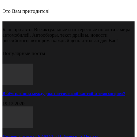
Это Вам пригодится!
Блог про авто. Все актуальные и интересные новости с мира
автомобилей. Автообзоры, текст драйвы, новости
российского автопрома каждый день и только для Вас!
Популярные посты
В чём разница между диагностической картой и техосмотром?
19.12.2020
Прицеп самосвал КАМАЗ в Набережных Челнах