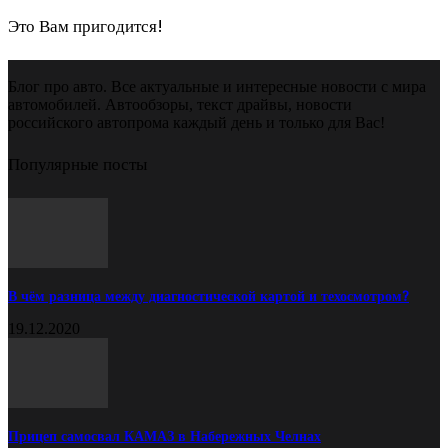
Это Вам пригодится!
Блог про авто. Все актуальные и интересные новости с мира
автомобилей. Автообзоры, текст драйвы, новости
российского автопрома каждый день и только для Вас!
Популярные посты
В чём разница между диагностической картой и техосмотром?
19.12.2020
Прицеп самосвал КАМАЗ в Набережных Челнах