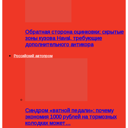
Обратная сторона оцинковки: скрытые
зоны кузова Haval, требующие
дополнительного антикора
Российский автопром
Синдром «ватной педали»: почему
экономия 1000 рублей на тормозных
колодках может…