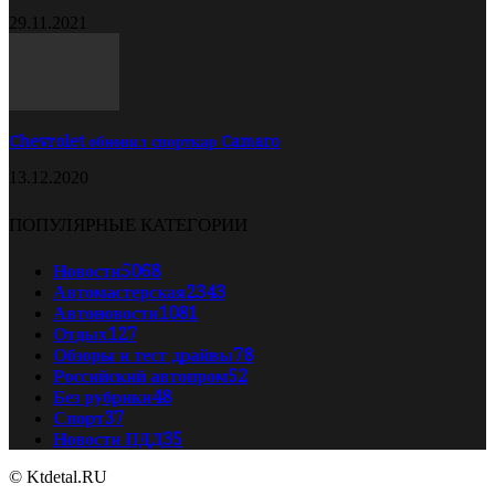
29.11.2021
Chevrolet обновил спорткар Camaro
13.12.2020
ПОПУЛЯРНЫЕ КАТЕГОРИИ
Новости
5068
Автомастерская
2343
Автоновости
1081
Отдых
127
Обзоры и тест драйвы
78
Российский автопром
52
Без рубрики
48
Спорт
37
Новости ПДД
35
© Ktdetal.RU