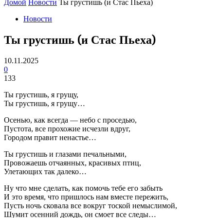
Домой
Новости
Ты грустишь (и Стас Пьеха)
Новости
Ты грустишь (и Стас Пьеха)
10.11.2025
0
133
Ты грустишь, я грущу,
Ты грустишь, я грущу…
Осенью, как всегда — небо с проседью,
Пустота, все прохожие исчезли вдруг,
Городом правит ненастье…
Ты грустишь и глазами печальными,
Провожаешь отчаянных, красивых птиц,
Улетающих так далеко…
Ну что мне сделать, как помочь тебе его забыть
И это время, что пришлось нам вместе пережить,
Пусть ночь сковала все вокруг тоской немыслимой,
Шумит осенний дождь, он смоет все следы…