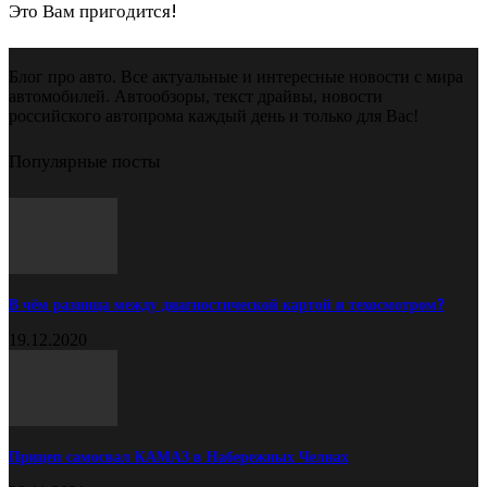
Это Вам пригодится!
Блог про авто. Все актуальные и интересные новости с мира
автомобилей. Автообзоры, текст драйвы, новости
российского автопрома каждый день и только для Вас!
Популярные посты
В чём разница между диагностической картой и техосмотром?
19.12.2020
Прицеп самосвал КАМАЗ в Набережных Челнах