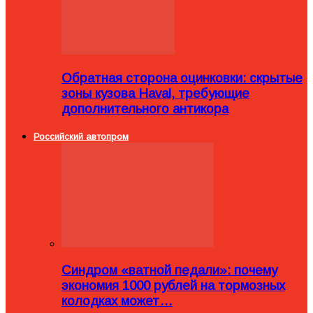
Обратная сторона оцинковки: скрытые
зоны кузова Haval, требующие
дополнительного антикора
Российский автопром
Синдром «ватной педали»: почему
экономия 1000 рублей на тормозных
колодках может…