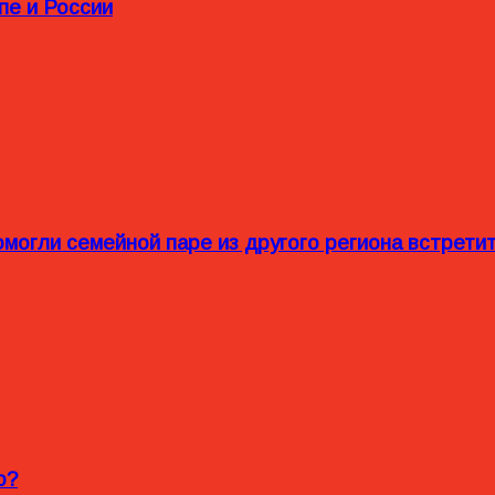
пе и России
омогли семейной паре из другого региона встрет
o?