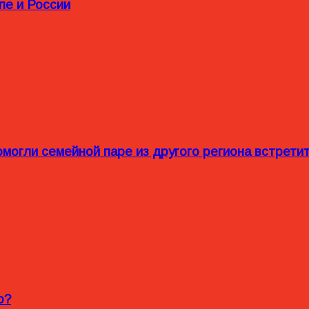
пе и России
омогли семейной паре из другого региона встрет
o?