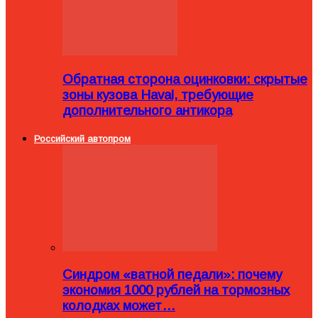
Обратная сторона оцинковки: скрытые
зоны кузова Haval, требующие
дополнительного антикора
Российский автопром
Синдром «ватной педали»: почему
экономия 1000 рублей на тормозных
колодках может…