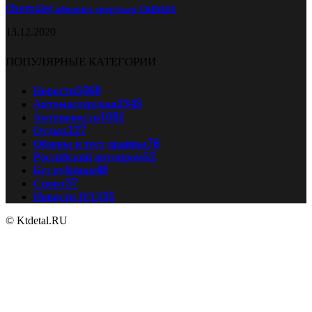
Chevrolet обновил спорткар Camaro
13.12.2020
ПОПУЛЯРНЫЕ КАТЕГОРИИ
Новости
5068
Автомастерская
2343
Автоновости
1081
Отдых
127
Обзоры и тест драйвы
78
Российский автопром
52
Без рубрики
48
Спорт
37
Новости ПДД
35
© Ktdetal.RU