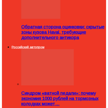
Обратная сторона оцинковки: скрытые
зоны кузова Haval, требующие
дополнительного антикора
Российский автопром
Синдром «ватной педали»: почему
экономия 1000 рублей на тормозных
колодках может…