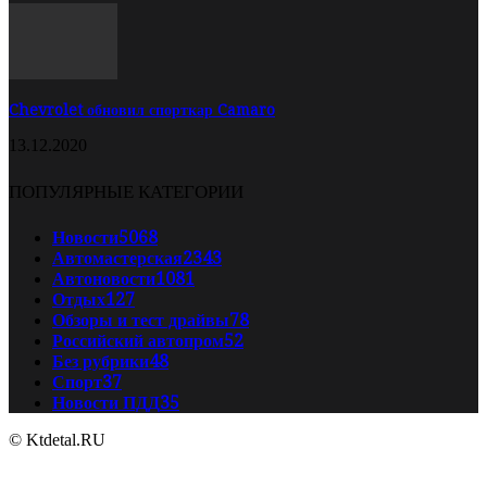
Chevrolet обновил спорткар Camaro
13.12.2020
ПОПУЛЯРНЫЕ КАТЕГОРИИ
Новости
5068
Автомастерская
2343
Автоновости
1081
Отдых
127
Обзоры и тест драйвы
78
Российский автопром
52
Без рубрики
48
Спорт
37
Новости ПДД
35
© Ktdetal.RU