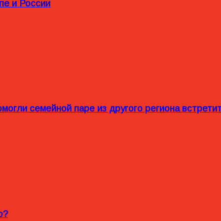
пе и России
омогли семейной паре из другого региона встрет
o?