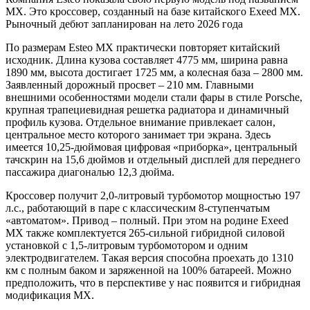
MX. Это кроссовер, созданный на базе китайского Exeed MX.
Рыночный дебют запланирован на лето 2026 года
По размерам Esteo MX практически повторяет китайский
исходник. Длина кузова составляет 4775 мм, ширина равна
1890 мм, высота достигает 1725 мм, а колесная база – 2800 мм.
Заявленный дорожный просвет – 210 мм. Главными
внешними особенностями модели стали фары в стиле Porsche,
крупная трапециевидная решетка радиатора и динамичный
профиль кузова. Отдельное внимание привлекает салон,
центральное место которого занимает три экрана. Здесь
имеется 10,25-дюймовая цифровая «приборка», центральный
тачскрин на 15,6 дюймов и отдельный дисплей для переднего
пассажира диагональю 12,3 дюйма.
Кроссовер получит 2,0-литровый турбомотор мощностью 197
л.с., работающий в паре с классическим 8-ступенчатым
«автоматом». Привод – полный. При этом на родине Exeed
MX также комплектуется 265-сильной гибридной силовой
установкой с 1,5-литровым турбомотором и одним
электродвигателем. Такая версия способна проехать до 1310
км с полным баком и заряженной на 100% батареей. Можно
предположить, что в перспективе у нас появится и гибридная
модификация MX.