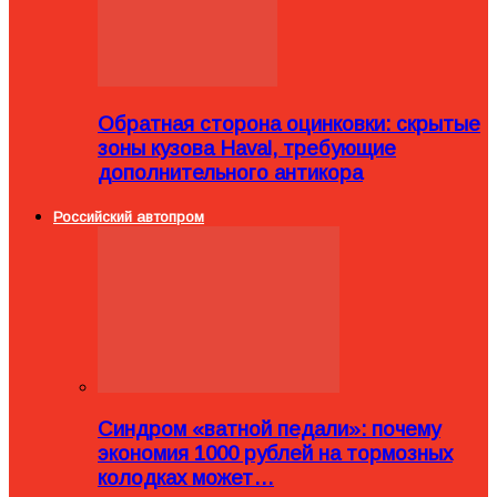
Обратная сторона оцинковки: скрытые
зоны кузова Haval, требующие
дополнительного антикора
Российский автопром
Синдром «ватной педали»: почему
экономия 1000 рублей на тормозных
колодках может…