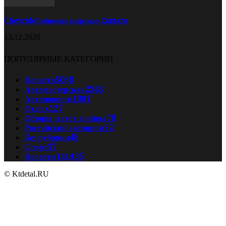
Chevrolet обновил спорткар Camaro
13.12.2020
ПОПУЛЯРНЫЕ КАТЕГОРИИ
Новости
5068
Автомастерская
2343
Автоновости
1081
Отдых
127
Обзоры и тест драйвы
78
Российский автопром
52
Без рубрики
48
Спорт
37
Новости ПДД
35
© Ktdetal.RU