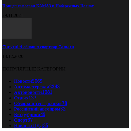
Прицеп самосвал КАМАЗ в Набережных Челнах
29.11.2021
Chevrolet обновил спорткар Camaro
13.12.2020
ПОПУЛЯРНЫЕ КАТЕГОРИИ
Новости
5069
Автомастерская
2343
Автоновости
1081
Отдых
127
Обзоры и тест драйвы
78
Российский автопром
52
Без рубрики
49
Спорт
37
Новости ПДД
35