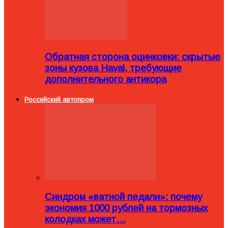
Обратная сторона оцинковки: скрытые
зоны кузова Haval, требующие
дополнительного антикора
Российский автопром
Синдром «ватной педали»: почему
экономия 1000 рублей на тормозных
колодках может…