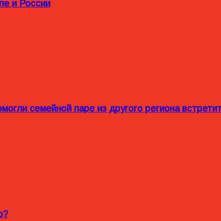
пе и России
омогли семейной паре из другого региона встрет
o?