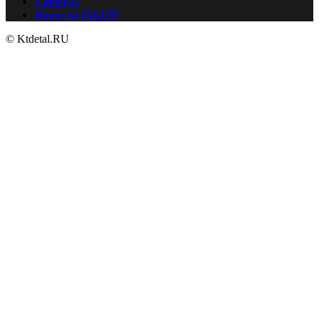
Спорт
37
Новости ПДД
35
© Ktdetal.RU