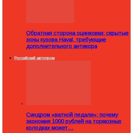
Обратная сторона оцинковки: скрытые
зоны кузова Haval, требующие
дополнительного антикора
Российский автопром
Синдром «ватной педали»: почему
экономия 1000 рублей на тормозных
колодках может…