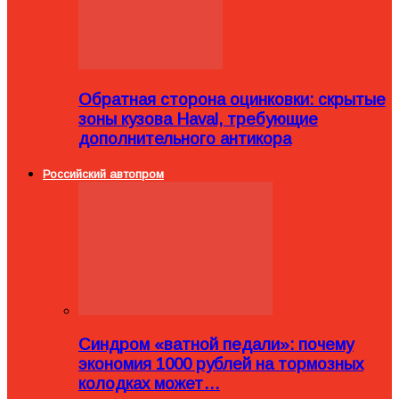
Обратная сторона оцинковки: скрытые
зоны кузова Haval, требующие
дополнительного антикора
Российский автопром
Синдром «ватной педали»: почему
экономия 1000 рублей на тормозных
колодках может…