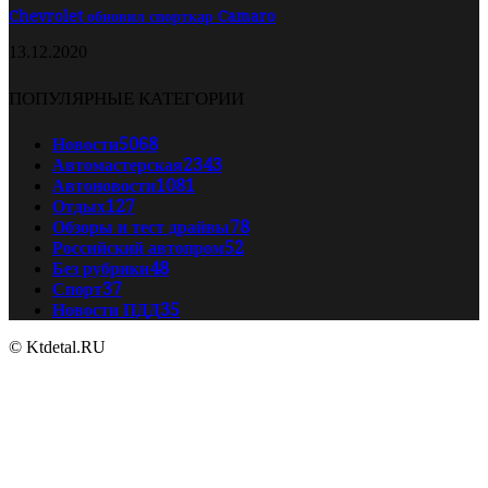
Chevrolet обновил спорткар Camaro
13.12.2020
ПОПУЛЯРНЫЕ КАТЕГОРИИ
Новости
5068
Автомастерская
2343
Автоновости
1081
Отдых
127
Обзоры и тест драйвы
78
Российский автопром
52
Без рубрики
48
Спорт
37
Новости ПДД
35
© Ktdetal.RU