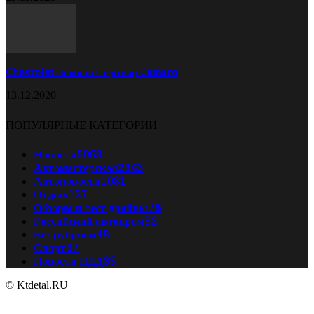
Chevrolet обновил спорткар Camaro
13.12.2020
ПОПУЛЯРНЫЕ КАТЕГОРИИ
Новости
5068
Автомастерская
2343
Автоновости
1081
Отдых
127
Обзоры и тест драйвы
78
Российский автопром
52
Без рубрики
48
Спорт
37
Новости ПДД
35
© Ktdetal.RU