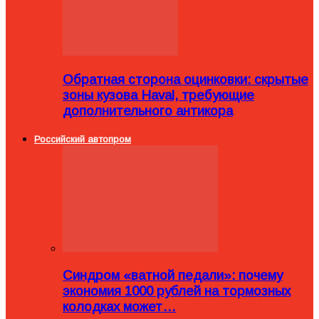
Обратная сторона оцинковки: скрытые
зоны кузова Haval, требующие
дополнительного антикора
Российский автопром
Синдром «ватной педали»: почему
экономия 1000 рублей на тормозных
колодках может…