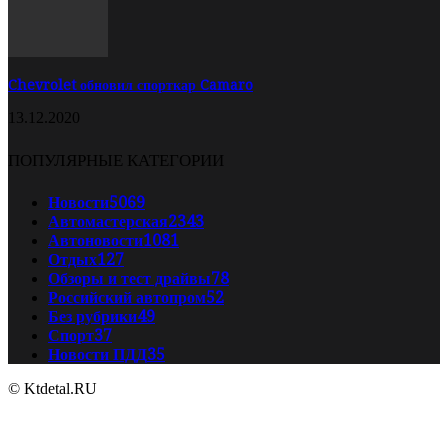
Chevrolet обновил спорткар Camaro
13.12.2020
ПОПУЛЯРНЫЕ КАТЕГОРИИ
Новости
5069
Автомастерская
2343
Автоновости
1081
Отдых
127
Обзоры и тест драйвы
78
Российский автопром
52
Без рубрики
49
Спорт
37
Новости ПДД
35
© Ktdetal.RU