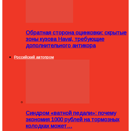
Обратная сторона оцинковки: скрытые
зоны кузова Haval, требующие
дополнительного антикора
Российский автопром
Синдром «ватной педали»: почему
экономия 1000 рублей на тормозных
колодках может…