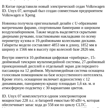
В Китае представили новый электрический седан Volkswagen
ID. Unyx 07, который был создан совместным предприятием
Volkswagen и Xpeng
Новинка получила оригинальный дизайн с U-образными
матричными фарами, спортивными бамперами и широким
воздухозаборником. Также модель выделяется скрытыми
дверными ручками, пластиковыми накладками по всему
периметру кузова и 19-дюймовыми колесными дисками.
Габариты модели составляют 4853 мм в длину, 1852 мм в
ширину и 1566 мм в высоту при колесной базе 2826 мм.
Внутри имеется 10-дюймовая цифровая «приборка», 15-
дюймовый тачскрин мультимедийной системы, 27-дюймовый
проекционный дисплей и отдельный экран для переднего
пассажира на 12 дюймов. Мультимедийная система оснащена
голосовым помощником на базе искусственного интеллекта.
Кроме этого, оснащение включает аудиосистему с 12
динамиками, панорамную крышу площадью 1,6 кв. м. и
атмосферную подсветку с 30 вариантами цветов.
ID. Unyx 07 комплектуется одним электромотором
мощностью 228 л.с. и батареей емкостью 60 кВт·ч, которая
обеспечивает запас хода до 558 км по циклу CLTC.