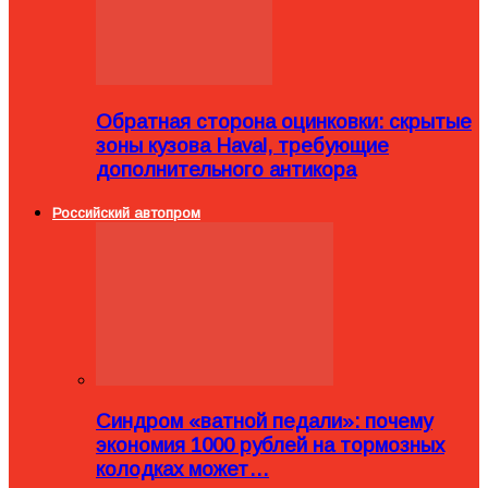
Обратная сторона оцинковки: скрытые
зоны кузова Haval, требующие
дополнительного антикора
Российский автопром
Синдром «ватной педали»: почему
экономия 1000 рублей на тормозных
колодках может…