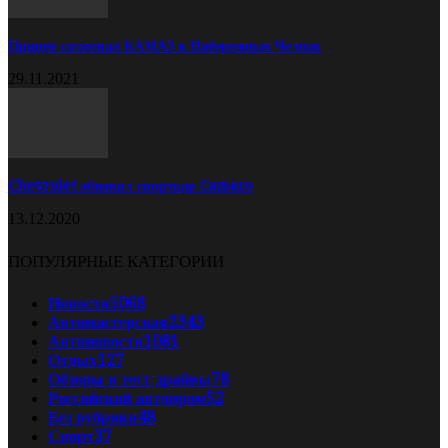
Прицеп самосвал КАМАЗ в Набережных Челнах
29.11.2021
Chevrolet обновил спорткар Camaro
13.12.2020
ПОПУЛЯРНЫЕ КАТЕГОРИИ
Новости
5068
Автомастерская
2343
Автоновости
1081
Отдых
127
Обзоры и тест драйвы
78
Российский автопром
52
Без рубрики
48
Спорт
37