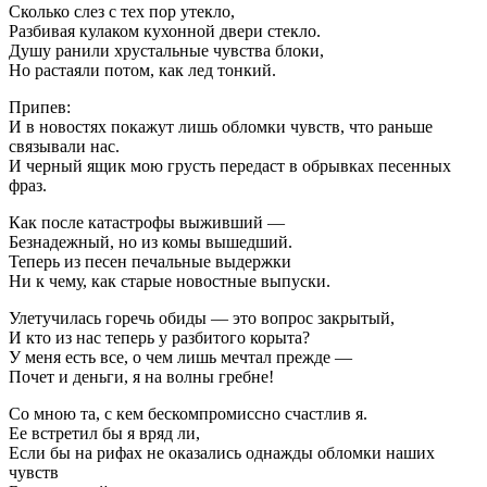
Сколько слез с тех пор утекло,
Разбивая кулаком кухонной двери стекло.
Душу ранили хрустальные чувства блоки,
Но растаяли потом, как лед тонкий.
Припев:
И в новостях покажут лишь обломки чувств, что раньше
связывали нас.
И черный ящик мою грусть передаст в обрывках песенных
фраз.
Как после катастрофы выживший —
Безнадежный, но из комы вышедший.
Теперь из песен печальные выдержки
Ни к чему, как старые новостные выпуски.
Улетучилась горечь обиды — это вопрос закрытый,
И кто из нас теперь у разбитого корыта?
У меня есть все, о чем лишь мечтал прежде —
Почет и деньги, я на волны гребне!
Со мною та, с кем бескомпромиссно счастлив я.
Ее встретил бы я вряд ли,
Если бы на рифах не оказались однажды обломки наших
чувств