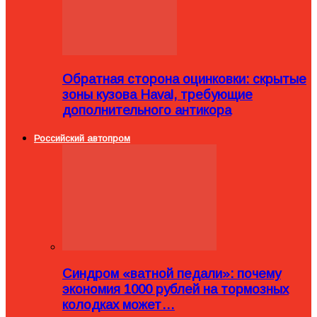
Обратная сторона оцинковки: скрытые
зоны кузова Haval, требующие
дополнительного антикора
Российский автопром
Синдром «ватной педали»: почему
экономия 1000 рублей на тормозных
колодках может…