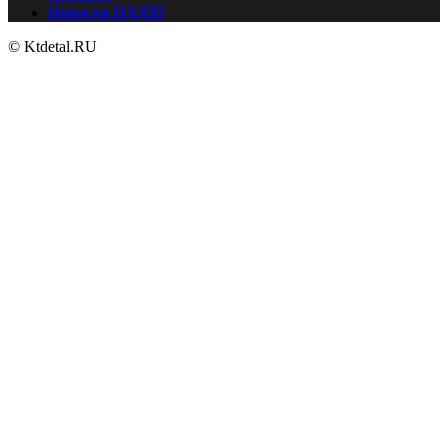
Новости ПДД
35
© Ktdetal.RU