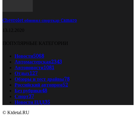
Chevrolet обновил спорткар Camaro
13.12.2020
ПОПУЛЯРНЫЕ КАТЕГОРИИ
Новости
5068
Автомастерская
2343
Автоновости
1081
Отдых
127
Обзоры и тест драйвы
78
Российский автопром
52
Без рубрики
48
Спорт
37
Новости ПДД
35
© Ktdetal.RU