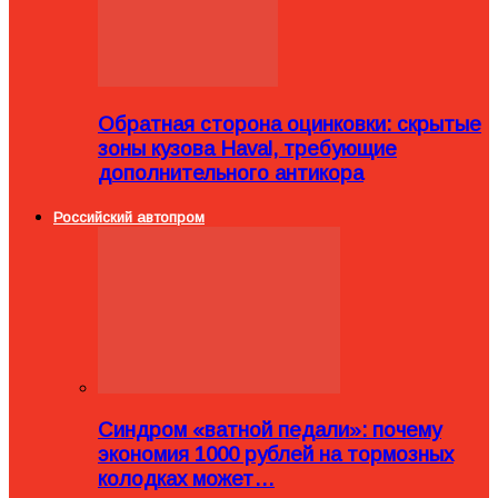
Обратная сторона оцинковки: скрытые
зоны кузова Haval, требующие
дополнительного антикора
Российский автопром
Синдром «ватной педали»: почему
экономия 1000 рублей на тормозных
колодках может…