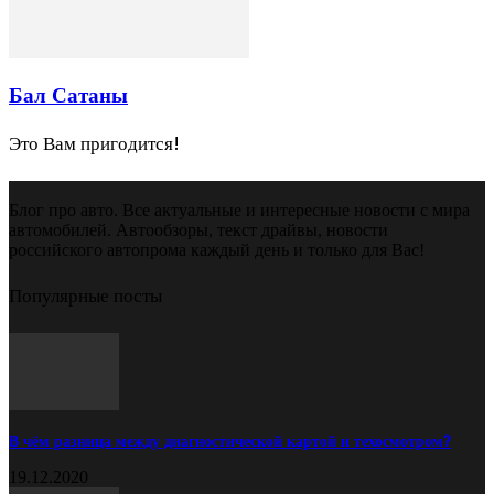
Бал Сатаны
Это Вам пригодится!
Блог про авто. Все актуальные и интересные новости с мира
автомобилей. Автообзоры, текст драйвы, новости
российского автопрома каждый день и только для Вас!
Популярные посты
В чём разница между диагностической картой и техосмотром?
19.12.2020