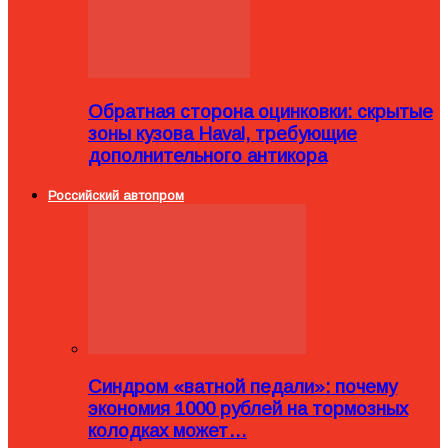
Обратная сторона оцинковки: скрытые
зоны кузова Haval, требующие
дополнительного антикора
Российский автопром
Синдром «ватной педали»: почему
экономия 1000 рублей на тормозных
колодках может…