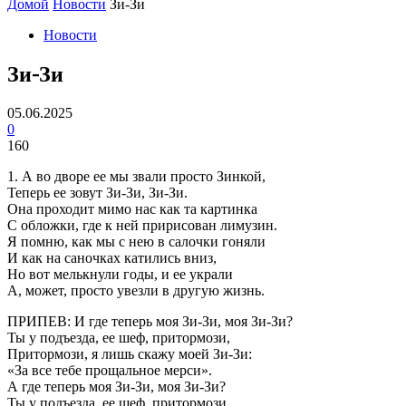
Домой
Новости
Зи-Зи
Новости
Зи-Зи
05.06.2025
0
160
1. А во дворе ее мы звали просто Зинкой,
Теперь ее зовут Зи-Зи, Зи-Зи.
Она проходит мимо нас как та картинка
С обложки, где к ней пририсован лимузин.
Я помню, как мы с нею в салочки гоняли
И как на саночках катились вниз,
Но вот мелькнули годы, и ее украли
А, может, просто увезли в другую жизнь.
ПРИПЕВ: И где теперь моя Зи-Зи, моя Зи-Зи?
Ты у подъезда, ее шеф, притормози,
Притормози, я лишь скажу моей Зи-Зи:
«За все тебе прощальное мерси».
А где теперь моя Зи-Зи, моя Зи-Зи?
Ты у подъезда, ее шеф, притормози,